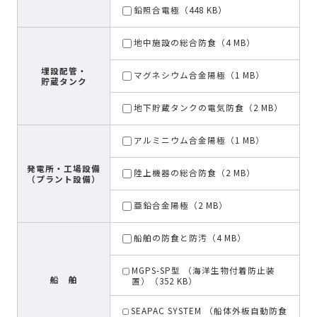
鉛照合電極（448 KB）
地中施設の総合防食（4 MB）
埋設配管・
マグネシウム合金陽極（1 MB）
貯蔵タンク
地下貯蔵タンクの電気防食（2 MB）
アルミニウム合金陽極（1 MB）
発電所・工場設備
陸上機器の総合防食（2 MB）
（プラント設備）
亜鉛合金陽極（2 MB）
船舶の防食と防汚（4 MB）
MGPS-SP型 （海洋生物付着防止装
船 舶
置）（352 KB）
SEAPAC SYSTEM （船体外板自動防食